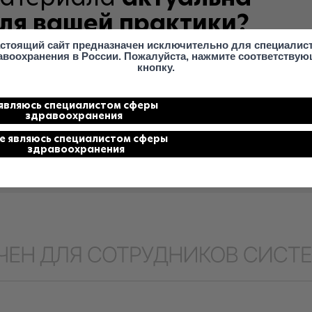
ля вашей практики?
стоящий сайт предназначен исключительно для специалис
авоохранения в России. Пожалуйста, нажмите соответству
кнопку.
1
2
3
4
5
вершенно
 являюсь специалистом сферы
Крайн
здравоохранения
актуальна
актуальн
не являюсь специалистом сферы
здравоохранения
 ответы анонимны и используются только для улучшения качества контент