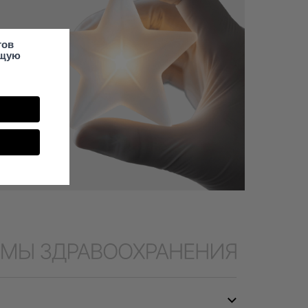
тов
ющую
е
а
а.