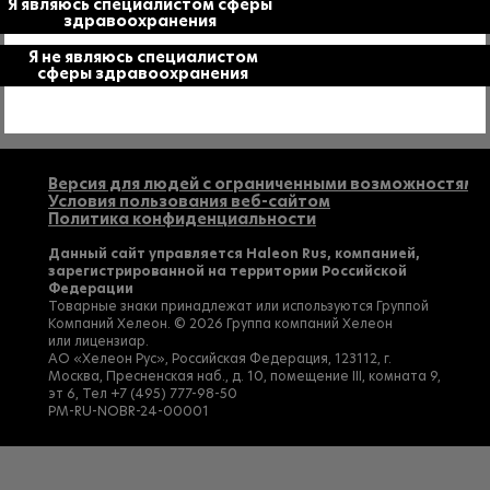
Я являюсь специалистом сферы
безопасности наших пациентов и потребителей.
здравоохранения
Если у Вас есть вопросы к качеству продукции Группы
компаний Haleon или Вы хотите сообщить
Я не являюсь специалистом
о нежелательном явлении, связанном с применением
сферы здравоохранения
продукции нашей компании, позвоните по телефону
8 (800) 333-46-94
или отправьте электронное письмо
на
rus.info@haleon.com
.
Версия для людей с ограниченными возможностями
Условия пользования веб-сайтом
Политика конфиденциальности
Данный сайт управляется Haleon Rus, компанией,
зарегистрированной на территории Российской
Федерации
Товарные знаки принадлежат или используются Группой
Компаний Хелеон. © 2026 Группа компаний Хелеон
или лицензиар.
АО «Хелеон Рус», Российская Федерация, 123112, г.
Москва, Пресненская наб., д. 10, помещение III, комната 9,
эт 6, Тел
+7 (495) 777-98-50
PM-RU-NOBR-24-00001