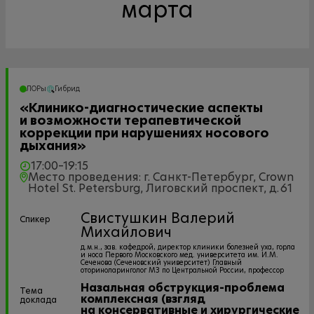
марта
ЛОРы
Гибрид
«Клинико-диагностические аспекты
и возможности терапевтической
коррекции при нарушениях носового
дыхания»
17:00–19:15
Место проведения: г. Санкт-Петербург, Crown
Hotel St. Petersburg, Лиговский проспект, д. 61
Свистушкин Валерий
Спикер
Михайлович
д.м.н., зав. кафедрой, директор клиники болезней уха, горла
и носа Первого Московского мед. университета им. И.М.
Сеченова (Сеченовский университет) Главный
оториноларинголог МЗ по Центральной России, профессор
Назальная обструкция-проблема
Тема
комплексная (взгляд
доклада
на консервативные и хирургические