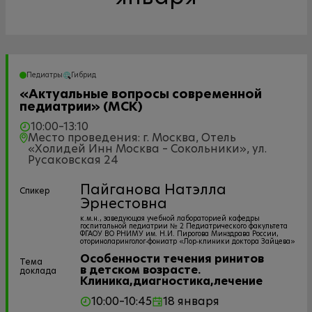
Педиатры
Гибрид
«Актуальные вопросы современной
педиатрии» (МСК)
10:00–13:10
Место проведения: г. Москва, Отель
«Холидей Инн Москва – Сокольники», ул.
Русаковская 24
Пайганова Натэлла
Спикер
Эрнестовна
к.м.н., заведующая учебной лабораторией кафедры
госпитальной педиатрии № 2 Педиатрического факультета
ФГАОУ ВО РНИМУ им. Н.И. Пирогова Минздрава России,
оториноларинголог‐фониатр «Лор‐клиники доктора Зайцева»
Особенности течения ринитов
Тема
в детском возрасте.
доклада
Клиника,диагностика,лечение
10:00–10:45
18 января